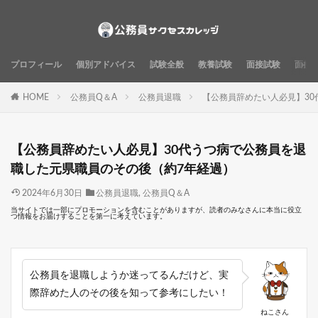
プロフィール
個別アドバイス
試験全般
教養試験
面接試験
面接
HOME
公務員Q＆A
公務員退職
【公務員辞めたい人必見】30
【公務員辞めたい人必見】30代うつ病で公務員を退
職した元県職員のその後（約7年経過）
2024年6月30日
公務員退職
,
公務員Q＆A
当サイトでは一部にプロモーションを含むことがありますが、読者のみなさんに本当に役立
つ情報をお届けすることを第一に考えています。
公務員を退職しようか迷ってるんだけど、実
際辞めた人のその後を知って参考にしたい！
ねこさん