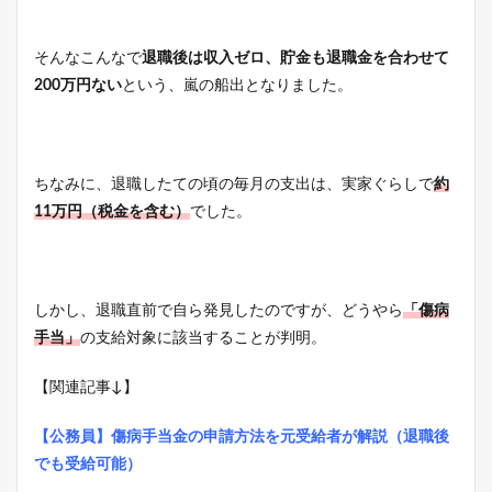
そんなこんなで
退職後は収入ゼロ、貯金も退職金を合わせて
200万円ない
という、嵐の船出となりました。
ちなみに、退職したての頃の毎月の支出は、実家ぐらしで
約
11万円（税金を含む）
でした。
しかし、退職直前で自ら発見したのですが、どうやら
「傷病
手当」
の支給対象に該当することが判明。
【関連記事↓】
【公務員】傷病手当金の申請方法を元受給者が解説（退職後
でも受給可能）