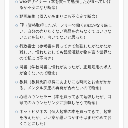
webデザイナー（本を買って勉強したが食べていけ
るか不安になり断念）
動画編集（収入があまりにも不安定で断念）
FP（資格取得したが、フリーで働くのはかなり厳し
い。自分の売りたくない商品を売らなくてはいけな
いことを知り、向いてないと思った）
行政書士（参考書を買ってきて勉強したがなかなか
難しい。慣れたとしても営業活動が物を言う世界な
ので私には不向き）
司書（学校司書に憧れがあったが、正規雇用の求人
が全くないので断念）
教員（教員免許取得にあまりにも時間とお金がかか
る。メンタル疾患の再発が否めないので断念）
心理カウンセラー（本を買ってきて勉強したが、口
頭でのカウンセリングに疲弊しそうで断念）
ネットビジネス（個人起業の本を買ってきて、起業
を考えたが、いい案が思いつかず今はまだやめてお
くことにした）