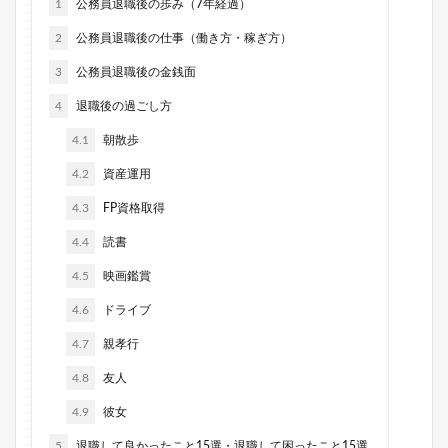
1
公務員退職後の歩み（7年経過）
2
公務員退職後の仕事（働き方・稼ぎ方）
3
公務員退職後の金銭面
4
退職後の過ごし方
4.1
朝散歩
4.2
資産運用
4.3
FP資格取得
4.4
読書
4.5
映画鑑賞
4.6
ドライブ
4.7
親孝行
4.8
友人
4.9
彼女
5
退職して良かったこと15選・退職して困ったこと15選