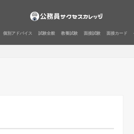
個別アドバイス
試験全般
教養試験
面接試験
面接カード