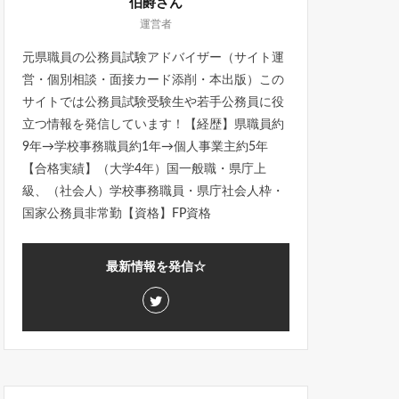
伯爵さん
運営者
元県職員の公務員試験アドバイザー（サイト運
営・個別相談・面接カード添削・本出版）この
サイトでは公務員試験受験生や若手公務員に役
立つ情報を発信しています！【経歴】県職員約
9年→学校事務職員約1年→個人事業主約5年
【合格実績】（大学4年）国一般職・県庁上
級、（社会人）学校事務職員・県庁社会人枠・
国家公務員非常勤【資格】FP資格
最新情報を発信☆