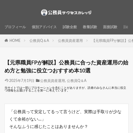
プロフィール
個別アドバイス
試験全般
教養試験
面接試験
面接
HOME
公務員Q＆A
公務員資産運用
【元県職員FPが解説】公
【元県職員FPが解説】公務員に合った資産運用の始
め方と勉強に役立つおすすめ本10選
2025年7月19日
公務員資産運用
,
公務員Q＆A
当サイトでは一部にプロモーションを含むことがありますが、読者のみなさんに本当に役立
つ情報をお届けすることを第一に考えています。
「公務員って安定してるって言うけど、実際は手取りが少な
くて余裕がない…」
そんなふうに感じたことはありませんか？