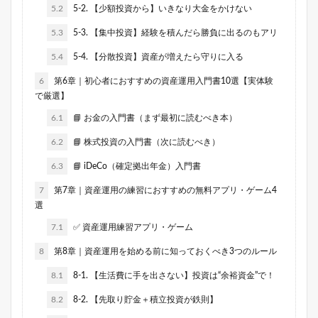
5.2
5-2. 【少額投資から】いきなり大金をかけない
5.3
5-3. 【集中投資】経験を積んだら勝負に出るのもアリ
5.4
5-4. 【分散投資】資産が増えたら守りに入る
6
第6章｜初心者におすすめの資産運用入門書10選【実体験
で厳選】
6.1
📘 お金の入門書（まず最初に読むべき本）
6.2
📘 株式投資の入門書（次に読むべき）
6.3
📘 iDeCo（確定拠出年金）入門書
7
第7章｜資産運用の練習におすすめの無料アプリ・ゲーム4
選
7.1
✅ 資産運用練習アプリ・ゲーム
8
第8章｜資産運用を始める前に知っておくべき3つのルール
8.1
8-1. 【生活費に手を出さない】投資は“余裕資金”で！
8.2
8-2. 【先取り貯金＋積立投資が鉄則】