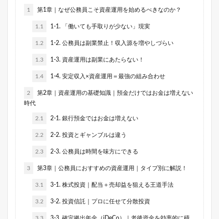
1
第1章｜なぜ公務員こそ資産運用を始めるべきなのか？
1.1
1-1. 「働いても手取りが少ない」現実
1.2
1-2. 公務員は副業禁止！収入源を増やしづらい
1.3
1-3. 資産運用は副業にあたらない！
1.4
1-4. 安定収入×資産運用＝最強の組み合わせ
2
第2章｜資産運用の基礎知識｜預金だけではお金は増えない
時代
2.1
2-1. 銀行預金ではお金は増えない
2.2
2-2. 投資とギャンブルは違う
2.3
2-3. 公務員は時間を味方にできる
3
第3章｜公務員におすすめの資産運用｜タイプ別に解説！
3.1
3-1. 株式投資｜配当＋売却益を狙える王道手法
3.2
3-2. 投資信託｜プロに任せて分散投資
3.3
3-3. 確定拠出年金（iDeCo）｜老後資金を効率的に積