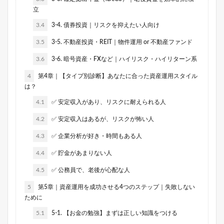
立
3.4
3-4. 債券投資｜リスクを抑えたい人向け
3.5
3-5. 不動産投資・REIT｜物件運用 or 不動産ファンド
3.6
3-6. 暗号資産・FXなど｜ハイリスク・ハイリターン系
4
第4章｜【タイプ別診断】あなたに合った資産運用スタイル
は？
4.1
✅ 安定収入があり、リスクに耐えられる人
4.2
✅ 安定収入はあるが、リスクが怖い人
4.3
✅ 企業分析が好き・時間もある人
4.4
✅ 貯金があまりない人
4.5
✅ 公務員で、老後が心配な人
5
第5章｜資産運用を成功させる4つのステップ｜失敗しない
ために
5.1
5-1. 【お金の勉強】まずは正しい知識をつける