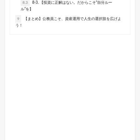
8.3
8-3. 【投資に正解はない。だからこそ“自分ルー
ル”を】
9
【まとめ】公務員こそ、資産運用で人生の選択肢を広げよ
う！