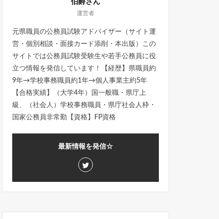
伯爵さん
運営者
元県職員の公務員試験アドバイザー（サイト運
営・個別相談・面接カード添削・本出版）この
サイトでは公務員試験受験生や若手公務員に役
立つ情報を発信しています！【経歴】県職員約
9年→学校事務職員約1年→個人事業主約5年
【合格実績】（大学4年）国一般職・県庁上
級、（社会人）学校事務職員・県庁社会人枠・
国家公務員非常勤【資格】FP資格
最新情報を発信☆