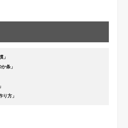
慣」
0か条」
」
作り方」