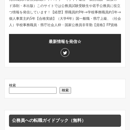
ド添削・本出版）このサイトでは公務員試験受験生や若手公務員に役立
つ情報を発信しています！【経歴】県職員約9年→学校事務職員約1年→
個人事業主約5年【合格実績】（大学4年）国一般職・県庁上級、（社会
人）学校事務職員・県庁社会人枠・国家公務員非常勤【資格】FP資格
最新情報を発信☆
検索
検索
公務員への転職ガイドブック（無料）