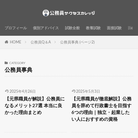
プロフィール
個別アドバイス
試験全般
教養試験
面接試験
面接
HOME
公務員Q＆A
公務員事典 (ページ2)
CATEGORY
公務員事典
2025年4月26日
2025年5月3日
【元県職員が解説】公務員に
【元県職員が徹底解説】公務
なるメリット27選 本当に良
員を辞めて行政書士を目指す
かった理由まとめ
6つの理由｜独立・起業した
い人におすすめの資格