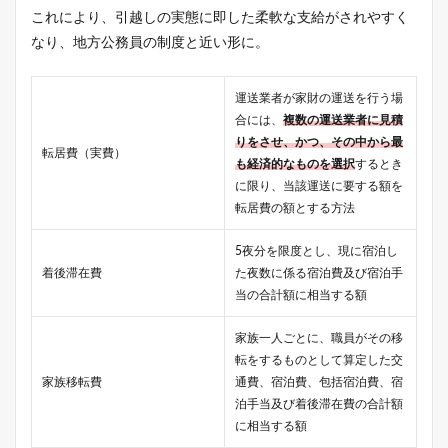
これにより、引越しの実態に即した柔軟な支給がされやすく
なり、地方公務員の制度と近い形に。
運送業者が家財の運送を行う場
合には、
複数の運送業者に見積
りをさせ、かつ、その中から最
転居費（実費）
も経済的なものを選択
するとき
に限り、当該運送に要する額を
転居費の額とする方法
5夜分を限度とし、現に宿泊し
着後滞在費
た夜数に係る宿泊費及び宿泊手
当の合計額に相当する額
家族一人ごとに、職員がその移
転をするものとして算定した交
家族移転費
通費、宿泊費、包括宿泊費、宿
泊手当及び着後滞在費の合計額
に相当する額