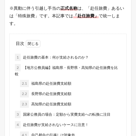
※異動に伴う引越し手当の
正式名称
は、「赴任旅費」あるい
は「特殊旅費」です。本記事では
「赴任旅費」
で統一しま
す。
目次
1
赴任旅費の基本：何が支給されるのか？
2
【地方公務員編】福島県・長野県・高知県の赴任旅費を比
較
2.1
福島県の赴任旅費支給額
2.2
長野県の赴任旅費支給額
2.3
高知県の赴任旅費支給額
3
国家公務員の場合：定額から実費支給への転換に注目
4
赴任旅費が支給されないケースに注意！
4.1
自己都合の引越しは対象外