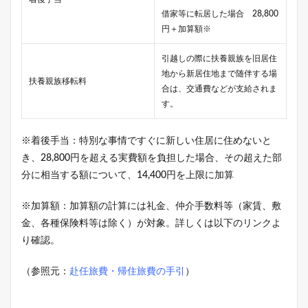
借家等に転居した場合 28,800
円＋加算額※
引越しの際に扶養親族を旧居住
地から新居住地まで随伴する場
扶養親族移転料
合は、交通費などが支給されま
す。
※着後手当：特別な事情ですぐに新しい住居に住めないと
き、28,800円を超える実費額を負担した場合、その超えた部
分に相当する額について、14,400円を上限に加算
※加算額：加算額の計算には礼金、仲介手数料等（家賃、敷
金、各種保険料等は除く）が対象。詳しくは以下のリンクよ
り確認。
（参照元：
赴任旅費・帰住旅費の手引
）