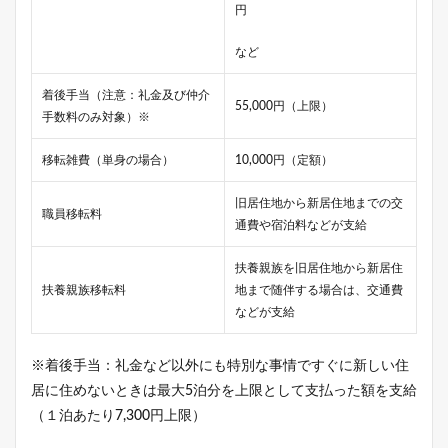
円
など
着後手当（注意：礼金及び仲介
55,000円（上限）
手数料のみ対象）※
移転雑費（単身の場合）
10,000円（定額）
旧居住地から新居住地までの交
職員移転料
通費や宿泊料などが支給
扶養親族を旧居住地から新居住
扶養親族移転料
地まで随伴する場合は、交通費
などが支給
※着後手当：礼金など以外にも特別な事情ですぐに新しい住
居に住めないときは最大5泊分を上限として支払った額を支給
（１泊あたり7,300円上限）