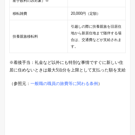
産手数料のみ対象）※
移転雑費
20,000円（定額）
引越しの際に扶養親族を旧居住
地から新居住地まで随伴する場
扶養親族移転料
合は、交通費などが支給されま
す。
※着後手当：礼金など以外にも特別な事情ですぐに新しい住
居に住めないときは最大5泊分を上限として支払った額を支給
（参照元：
一般職の職員の旅費等に関わる条例
）