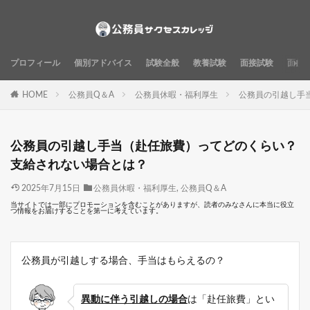
プロフィール
個別アドバイス
試験全般
教養試験
面接試験
面接
HOME
公務員Q＆A
公務員休暇・福利厚生
公務員の引越し手
公務員の引越し手当（赴任旅費）ってどのくらい？
支給されない場合とは？
2025年7月15日
公務員休暇・福利厚生
,
公務員Q＆A
当サイトでは一部にプロモーションを含むことがありますが、読者のみなさんに本当に役立
つ情報をお届けすることを第一に考えています。
公務員が引越しする場合、手当はもらえるの？
異動に伴う引越しの場合
は「赴任旅費」とい