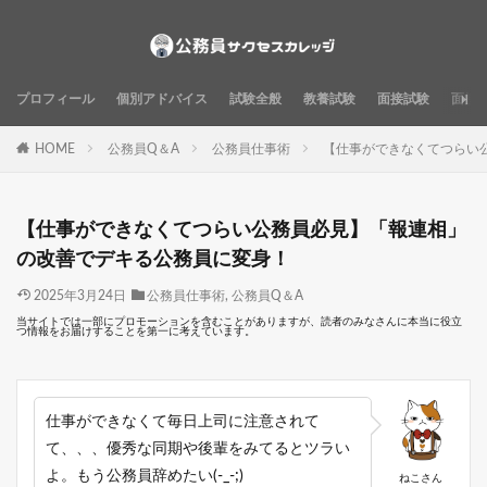
プロフィール
個別アドバイス
試験全般
教養試験
面接試験
面接
HOME
公務員Q＆A
公務員仕事術
【仕事ができなくてつらい
【仕事ができなくてつらい公務員必見】「報連相」
の改善でデキる公務員に変身！
2025年3月24日
公務員仕事術
,
公務員Q＆A
当サイトでは一部にプロモーションを含むことがありますが、読者のみなさんに本当に役立
つ情報をお届けすることを第一に考えています。
仕事ができなくて毎日上司に注意されて
て、、、優秀な同期や後輩をみてるとツラい
よ。もう公務員辞めたい(-_-;)
ねこさん