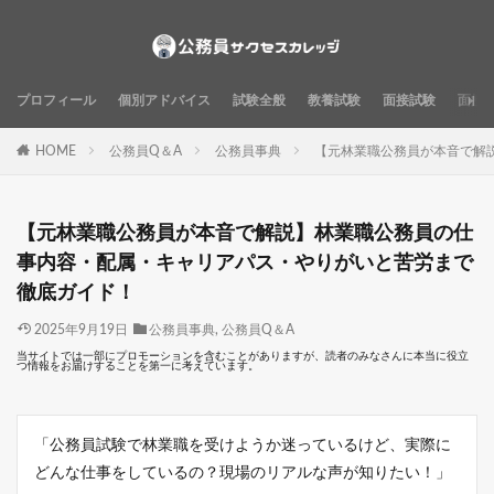
プロフィール
個別アドバイス
試験全般
教養試験
面接試験
面接
HOME
公務員Q＆A
公務員事典
【元林業職公務員が本音で解
【元林業職公務員が本音で解説】林業職公務員の仕
事内容・配属・キャリアパス・やりがいと苦労まで
徹底ガイド！
2025年9月19日
公務員事典
,
公務員Q＆A
当サイトでは一部にプロモーションを含むことがありますが、読者のみなさんに本当に役立
つ情報をお届けすることを第一に考えています。
「公務員試験で林業職を受けようか迷っているけど、実際に
どんな仕事をしているの？現場のリアルな声が知りたい！」