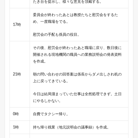
たき台を提示し、様々な意見を頂戴する。
委員会が終わったあとは教授たちと慰労会をするた
め、一度職場をでる。
17時
慰労会の手配も係員の役目。
その後、慰労会が終わったあと職場に戻り、数日後に
開催される現地機関の職員への業務説明会の発表資料
を作成。
21時
朝の問い合わせの回答案は係長からダメ出しされ机の
上に戻ってきている。
今日は結局溜まっていた仕事は全然処理できず。土日
にやるしかない。
0時
自費でタクシー帰り。
1時
持ち帰り残業（地元説明会の議事録）を作成。