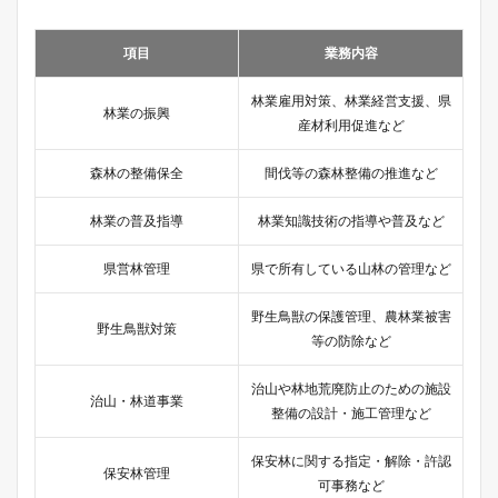
項目
業務内容
林業雇用対策、林業経営支援、県
林業の振興
産材利用促進など
森林の整備保全
間伐等の森林整備の推進など
林業の普及指導
林業知識技術の指導や普及など
県営林管理
県で所有している山林の管理など
野生鳥獣の保護管理、農林業被害
野生鳥獣対策
等の防除など
治山や林地荒廃防止のための施設
治山・林道事業
整備の設計・施工管理など
保安林に関する指定・解除・許認
保安林管理
可事務など