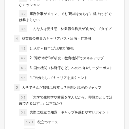
なミッション
3.2
事務仕事がメイン、でも“現場を知らずに机上だけ”で
は務まらない
3.3
こんな人は要注意！林業職公務員が“向かない”タイプ
4
林業職公務員のキャリアパス・出向・昇進例
4.1
1. 入庁～数年は“現場力”重視
4.2
2. “県庁本庁”や“研究・教育機関”でスキルアップ
4.3
3. 国の機関（林野庁など）への出向やリーダーポスト
4.4
4. “自分らしい”キャリアを描くヒント
5
大学で学んだ知識は役立つ？理想と現実のギャップ
5.1
「大学で生態学や林業を学んだから、即戦力として活
躍できるはず…」は本当か？
5.2
実際に役立つ知識・ギャップを感じやすいポイント
5.2.1
役立つケース