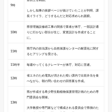
9時
しかし知事の挨拶ページが抜けていたことが判明、課
長イライラ、どうするんだと対応求められ困窮。
県管理施設修繕工事の関係で業者が来庁、一部設計通
10時
りに行かない部分が生じ、変更設計を作成すること
に。
県庁内の担当課から自然保護センターの耐震化に関す
11時
るヒアリングを受ける。
11時半
毎週やってくるクレーマーが来庁、対応に苦慮。
省エネのため電気が消された暗い課内で出前弁当を食
12時
べながら、朝の問い合わせの回答案を作成。
県が作成する希少野生動植物保護管理計画のための専
門委員会を開催。
13時
大学教授や専門家などで構成される委員会で県側のた