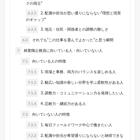
クの両立”
6.2.2
2. 配属や担当が思い通りにならない“理想と現実
のギャップ”
6.2.3
3. 地元・住民・関係者との調整の難しさ
6.3
それでも“この仕事を選んでよかった”と思う瞬間
7
林業職公務員に向いている人・向いていない人
7.1
向いている人の特徴
7.1.1
1. 現場と事務、両方のバランスを楽しめる人
7.1.2
2. 幅広い知識や新しい分野を学ぶ柔軟性がある人
7.1.3
3. 調整力・コミュニケーション力を発揮したい人
7.1.4
4. 忍耐力・継続力がある人
7.2
向いていない人の特徴
7.2.1
1. 毎日フィールドワーク中心で働きたい人
7.2.2
2. 配属や担当が希望通りにならないと納得できな