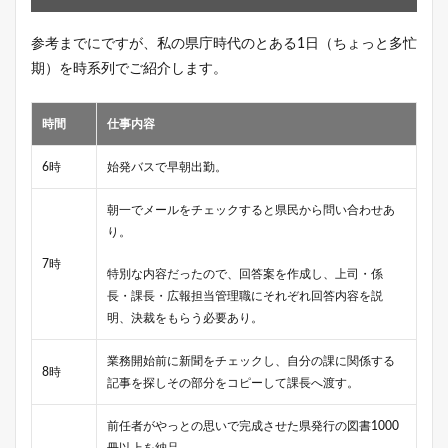
参考までにですが、私の県庁時代のとある1日（ちょっと多忙
期）を時系列でご紹介します。
時間
仕事内容
6時
始発バスで早朝出勤。
朝一でメールをチェックすると県民から問い合わせあ
り。
7時
特別な内容だったので、回答案を作成し、上司・係
長・課長・広報担当管理職にそれぞれ回答内容を説
明、決裁をもらう必要あり。
業務開始前に新聞をチェックし、自分の課に関係する
8時
記事を探しその部分をコピーして課長へ渡す。
前任者がやっとの思いで完成させた県発行の図書1000
冊以上を納品。