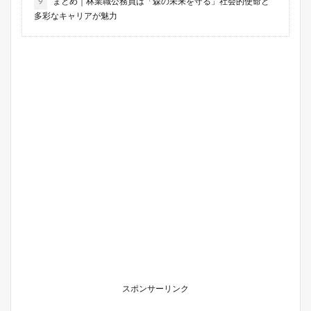
9
まとめ｜林業職公務員は「森の未来を守る」社会的使命と
多彩なキャリアが魅力
スポンサーリンク