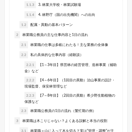
1.1.3
3. 林業大学校・林業試験場
1.1.4
4. 林野庁（国の出先機関）への出向
1.2
配属・異動の基本パターン
2
林業職公務員の主な仕事内容と1日の流れ
2.1
林業職の仕事は多岐にわたる！主な業務の全体像
2.2
私の具体的な仕事内容（経験談）
2.2.1
【1～3年目】県営林の経営管理、造林事業（補助
金）など
2.2.2
【4～6年目】（1回目の異動）治山事業の設計・
現場監督、保安林管理など
2.2.3
【7～8年目】（2回目の異動）希少野生動植物の
保護など
2.3
林業職公務員の1日の流れ（繁忙期の例）
3
林業職は木こりじゃない？よくある誤解と本当の役割
3.1
林業職＝山に入って木を切る？実は“管理・調整”が主