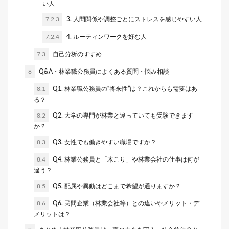
い人
7.2.3
3. 人間関係や調整ごとにストレスを感じやすい人
7.2.4
4. ルーティンワークを好む人
7.3
自己分析のすすめ
8
Q&A・林業職公務員によくある質問・悩み相談
8.1
Q1. 林業職公務員の“将来性”は？これからも需要はあ
る？
8.2
Q2. 大学の専門が林業と違っていても受験できます
か？
8.3
Q3. 女性でも働きやすい職場ですか？
8.4
Q4. 林業公務員と「木こり」や林業会社の仕事は何が
違う？
8.5
Q5. 配属や異動はどこまで希望が通りますか？
8.6
Q6. 民間企業（林業会社等）との違いやメリット・デ
メリットは？