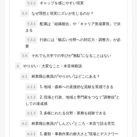
5.2.2
ギャップを感じやすい現実
5.3
なぜ理想と現実にズレが生じるのか？
5.3.1
配属は「組織都合」や「キャリア形成重視」で決
まる
5.3.2
行政には「幅広い分野への対応力・調整力」が必
要
5.4
それでも大学での学びが“無駄”になることはない
6
やりがい・大変なこと・本音体験談
6.1
林業職公務員の“やりがい”はどこにある？
6.1.1
1. 地域・森林への直接的な貢献を実感できる
6.1.2
2. 現場と行政、地域と専門家をつなぐ“調整役”と
しての達成感
6.1.3
3. 多岐にわたる分野・業務を経験できる
6.2
林業職公務員の“しんどい”ところ・本音で語る苦労
6.2.1
1. 書類・事務作業の膨大さと“現場とデスクワー